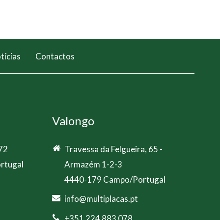
tícias
Contactos
Valongo
 72
Travessa da Felgueira, 65 -
rtugal
Armazém 1-2-3
4440-179 Campo/Portugal
info@multiplacas.pt
+351 224 883 078