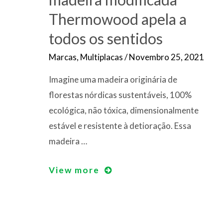
Thermowood apela a
todos os sentidos
Marcas
,
Multiplacas
/
Novembro 25, 2021
Imagine uma madeira originária de
florestas nórdicas sustentáveis, 100%
ecológica, não tóxica, dimensionalmente
estável e resistente à detioração. Essa
madeira …
Rústica
View more
e
Natural,
a