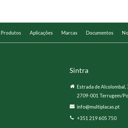
visão
de
futuro
Produtos
Aplicações
Marcas
Documentos
No
Sintra
Estrada de Alcolombal,
2709-001 Terrugem/Po
info@multiplacas.pt
+351 219 605 750