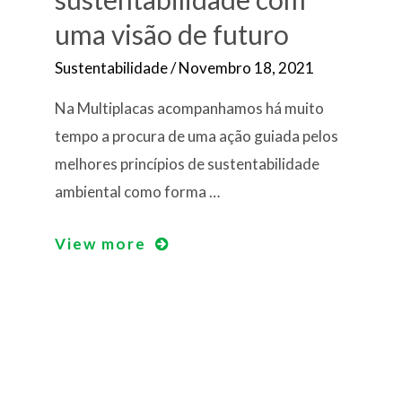
uma visão de futuro
Sustentabilidade
/
Novembro 18, 2021
Na Multiplacas acompanhamos há muito
tempo a procura de uma ação guiada pelos
melhores princípios de sustentabilidade
ambiental como forma …
Ações
View more
para
a
sustentabilidade
com
uma