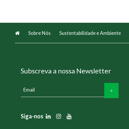
madeira
modificada
Thermowood
apela
Sobre Nós
Sustentabilidade e Ambiente
a
todos
os
sentidos
Subscreva a nossa Newsletter
>
Siga-nos