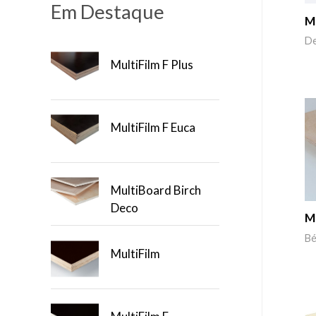
Em Destaque
M
De
MultiFilm F Plus
MultiFilm F Euca
MultiBoard Birch
Deco
M
Bé
MultiFilm