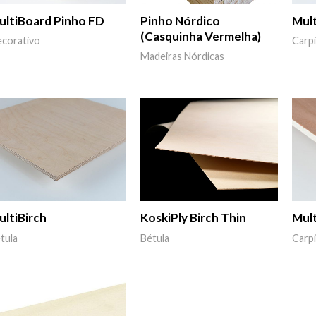
ultiBoard Pinho FD
Pinho Nórdico
Mul
(Casquinha Vermelha)
corativo
Carpi
Madeiras Nórdicas
ultiBirch
KoskiPly Birch Thin
Mul
tula
Bétula
Carpi