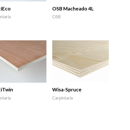
tiEco
OSB Macheado 4L
ntaria
OSB
tiTwin
Wisa-Spruce
ntaria
Carpintaria