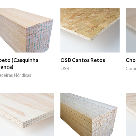
beto (Casquinha
OSB Cantos Retos
Cho
ranca)
OSB
Carpi
deiras Nórdicas