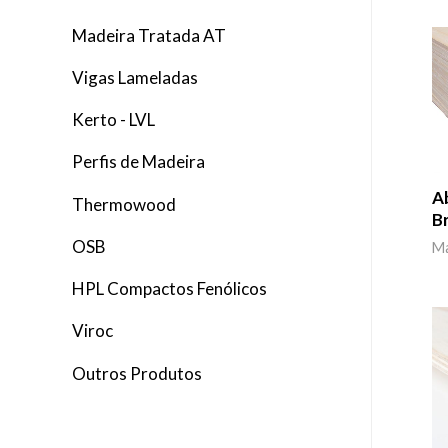
a
Madeira Tratada AT
r
Vigas Lameladas
p
Kerto - LVL
o
r
Perfis de Madeira
:
A
Thermowood
B
OSB
Ma
HPL Compactos Fenólicos
Viroc
Outros Produtos